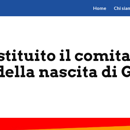
Home
Chi sia
ip to main content
Skip to navigat
tituito il comitat
ella nascita di 