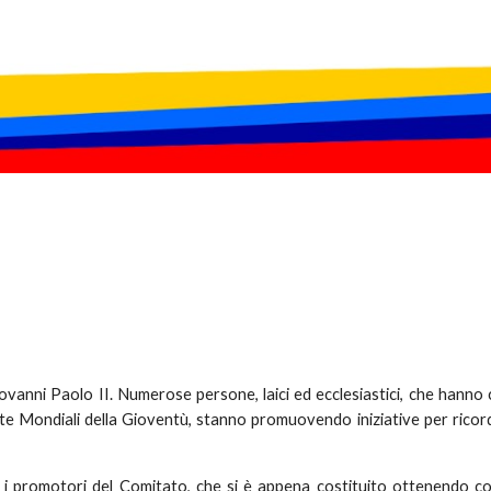
iovanni Paolo II. Numerose persone, laici ed ecclesiastici, che hann
rnate Mondiali della Gioventù, stanno promuovendo iniziative per ricor
a i promotori del Comitato, che si è appena costituito ottenendo 