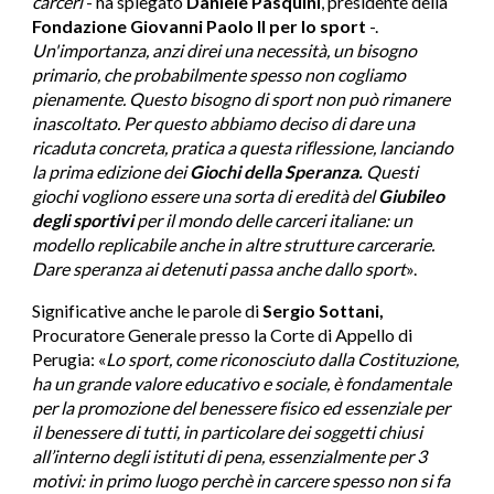
carceri
- ha spiegato
Daniele Pasquini
, presidente della
Fondazione Giovanni Paolo II per lo sport
-.
Un'importanza, anzi direi una necessità, un bisogno
primario, che probabilmente spesso non cogliamo
pienamente. Questo bisogno di sport non può rimanere
inascoltato. Per questo abbiamo deciso di dare una
ricaduta concreta, pratica a questa riflessione, lanciando
la prima edizione dei
Giochi della Speranza.
Questi
giochi vogliono essere una sorta di eredità del
Giubileo
degli sportivi
per il mondo delle carceri italiane: un
modello replicabile anche in altre strutture carcerarie.
Dare speranza ai detenuti passa anche dallo sport
».
Significative anche le parole di
Sergio Sottani,
Procuratore Generale presso la Corte di Appello di
Perugia: «
Lo sport, come riconosciuto dalla Costituzione,
ha un grande valore educativo e sociale, è fondamentale
per la promozione del benessere fisico ed essenziale per
il benessere di tutti, in particolare dei soggetti chiusi
all’interno degli istituti di pena, essenzialmente per 3
motivi: in primo luogo perchè in carcere spesso non si fa