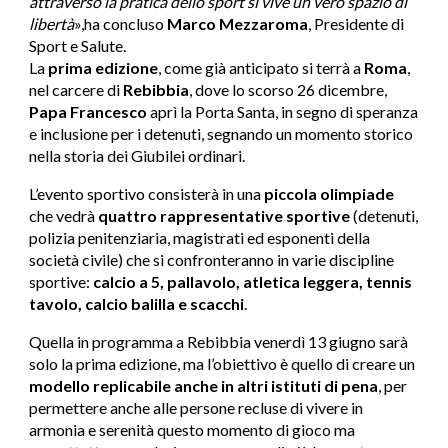
attraverso la pratica dello sport si vive un vero spazio di
libertà
»,ha concluso
Marco Mezzaroma
, Presidente di
Sport e Salute.
La
prima edizione
, come già anticipato si terrà a
Roma
,
nel carcere di
Rebibbia
, dove lo scorso 26 dicembre,
Papa Francesco
aprì la Porta Santa, in segno di speranza
e inclusione per i detenuti, segnando un momento storico
nella storia dei Giubilei ordinari.
L’evento sportivo consisterà in una
piccola olimpiade
che vedrà
quattro rappresentative sportive
(detenuti,
polizia penitenziaria, magistrati ed esponenti della
società civile) che si confronteranno in varie discipline
sportive:
calcio a 5, pallavolo, atletica leggera, tennis
tavolo, calcio balilla e scacchi
.
Quella in programma a Rebibbia venerdì 13 giugno sarà
solo la prima edizione, ma l’obiettivo è quello di creare un
modello replicabile anche in altri istituti di pena
, per
permettere anche alle persone recluse di vivere in
armonia e serenità questo momento di gioco ma