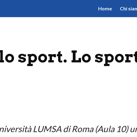
Home
Chi sia
ip to main content
Skip to navigat
o sport. Lo spor
Università LUMSA di Roma (Aula 10) u