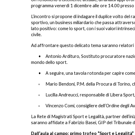
programma venerdì 1 dicembre alle ore 14.00 presso i
L’incontro si propone di indagare il duplice volto del r
sportivo, un business miliardario che passa attraverso le
lato positivo: come lo sport, con i suoi valori intrinse
civile.
Ad affrontare questo delicato tema saranno relatori di
•
Antonio Ardituro, Sostituto procuratore nazion
mondo dello sport.
•
A seguire, una tavola rotonda per capire come 
◦
Mario Bendoni, P.M. della Procura di Torino, ch
◦
Lucilla Andreucci, responsabile di Libera Sport
◦
Vincenzo Comi, consigliere dell’Ordine degli Av
La Rete di Magistrati Sport e Legalità, partner dell’in
saranno affidate a Fabrizio Basei, GIP del Tribunale di 
Dall’aula al campo: primo trofeo “Sport e Legalità”