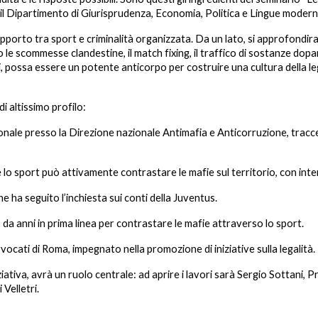
l Dipartimento di Giurisprudenza, Economia, Politica e Lingue modern
apporto tra sport e criminalità organizzata. Da un lato, si approfondira
 scommesse clandestine, il match fixing, il traffico di sostanze dopanti e
ci, possa essere un potente anticorpo per costruire una cultura della le
 altissimo profilo:
ale presso la Direzione nazionale Antimafia e Anticorruzione, traccer
lo sport può attivamente contrastare le mafie sul territorio, con inter
e ha seguito l’inchiesta sui conti della Juventus.
, da anni in prima linea per contrastare le mafie attraverso lo sport.
vocati di Roma, impegnato nella promozione di iniziative sulla legalità.
iziativa, avrà un ruolo centrale: ad aprire i lavori sarà Sergio Sottani,
Velletri.