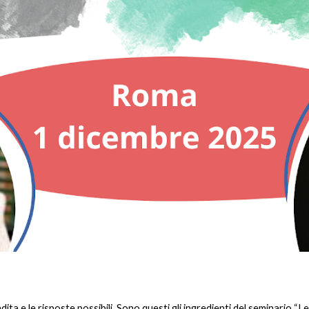
a e le risposte possibili. Sono questi gli ingredienti del seminario “Le 